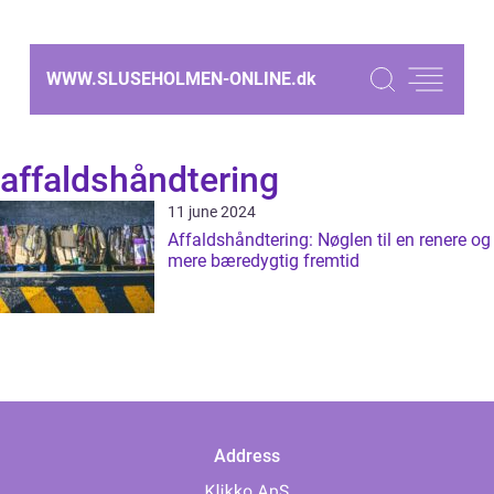
WWW.SLUSEHOLMEN-ONLINE.
dk
affaldshåndtering
11 june 2024
Affaldshåndtering: Nøglen til en renere og
mere bæredygtig fremtid
Address