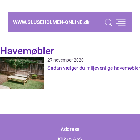
WWW.SLUSEHOLMEN-ONLINE.
dk
Havemøbler
27 november 2020
Sådan vælger du miljøvenlige havemøbler
Address