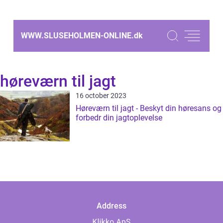
WWW.SLUSEHOLMEN-ONLINE.
dk
høreværn til jagt
16 october 2023
Høreværn til jagt - Beskyt din høresans og
forbedr din jagtoplevelse
Address