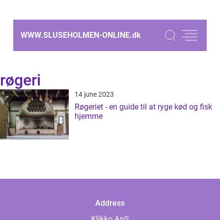
WWW.SLUSEHOLMEN-ONLINE.
dk
røgeri
14 june 2023
Røgeriet - en guide til at ryge kød og fisk
hjemme
Address