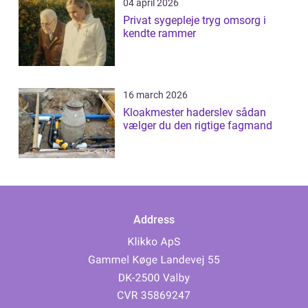
04 april 2026
Privat sygepleje tryg omsorg i
kendte rammer
16 march 2026
Kloakmester haderslev sådan
vælger du den rigtige fagmand
Address