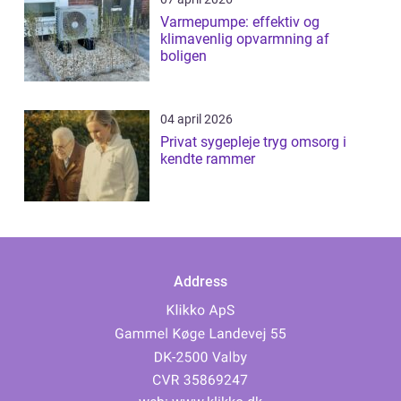
Varmepumpe: effektiv og
klimavenlig opvarmning af
boligen
04 april 2026
Privat sygepleje tryg omsorg i
kendte rammer
Address