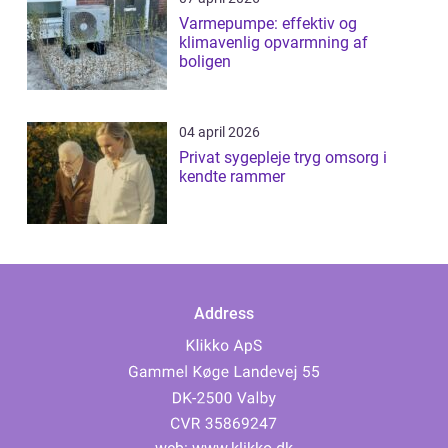
Varmepumpe: effektiv og
klimavenlig opvarmning af
boligen
04 april 2026
Privat sygepleje tryg omsorg i
kendte rammer
Address