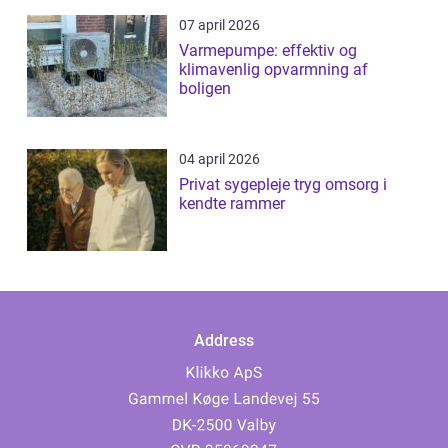
07 april 2026
Varmepumpe: effektiv og
klimavenlig opvarmning af
boligen
04 april 2026
Privat sygepleje tryg omsorg i
kendte rammer
Address