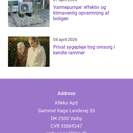
Varmepumpe: effektiv og
klimavenlig opvarmning af
boligen
04 april 2026
Privat sygepleje tryg omsorg i
kendte rammer
Address