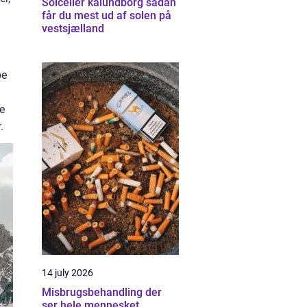
Solceller kalundborg sådan
får du mest ud af solen på
vestsjælland
be
re
.
14 july 2026
Misbrugsbehandling der
ser hele mennesket