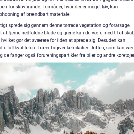
koen for skovbrande. I områder, hvor der er meget løv, kan
phobning af brændbart materiale.
rtigt sprede sig gennem denne tørrede vegetation og forårsage
 at fjerne nedfaldne blade og grene kan du være med til at ska
 hvilket gør det sværere for ilden at sprede sig. Desuden kan
re luftkvaliteten. Træer frigiver kemikalier i luften, som kan væ
de fanger også forureningspartikler fra biler og andre køretøjer