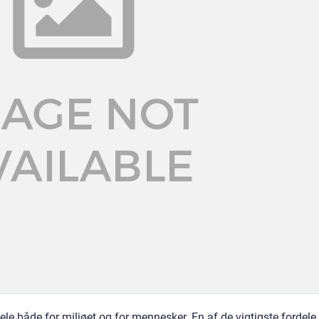
 både for miljøet og for mennesker. En af de vigtigste fordele 