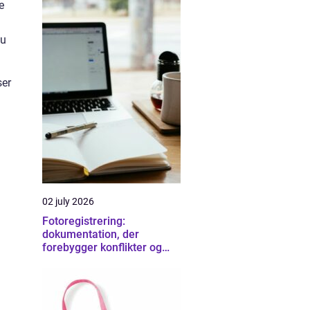
e
du
ser
02 july 2026
Fotoregistrering:
dokumentation, der
forebygger konflikter og
sikrer overblik