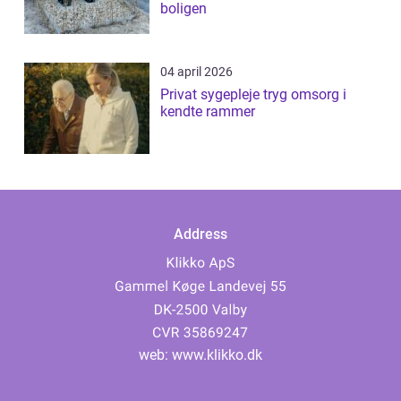
boligen
04 april 2026
Privat sygepleje tryg omsorg i
kendte rammer
Address
web:
www.klikko.dk