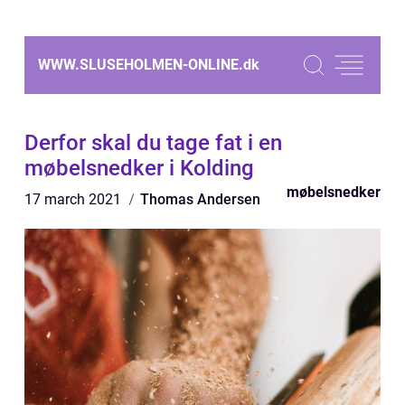
WWW.SLUSEHOLMEN-ONLINE.
dk
Derfor skal du tage fat i en
møbelsnedker i Kolding
møbelsnedker
17 march 2021
Thomas Andersen