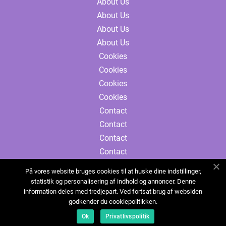
About Us
About Us
About Us
About Us
Cookies
Cookies
Cookies
Cookies
Contact
Contact
Contact
Contact
Sitemap
På vores website bruges cookies til at huske dine indstillinger,
Sitemap
statistik og personalisering af indhold og annoncer. Denne
information deles med tredjepart. Ved fortsat brug af websiden
Sitemap
godkender du cookiepolitikken.
Sitemap
Ok
Privatlivspolitik