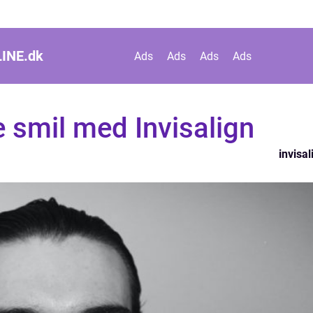
INE.
dk
Ads
Ads
Ads
Ads
e smil med Invisalign
invisal