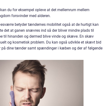
for kan du for eksempel opleve at det mellemrum mellem
ngdom forsvinder med alderen.
. Desværre betyder tændernes mobilitet også at de hurtigt kan
te det at ganen snævres ind så der bliver mindre plads til
be til hinanden og dermed blive vinde og skæve. En skæv
isuelt og kosmetisk problem. Du kan også udvikle et skævt bid
er på dine tænder samt spændinger i kæben og der af følgende