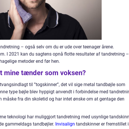
tandretning – også selv om du er ude over teenager årene.
rn. I 2021 kan du sagtens opnå flotte resultater af tandretning –
hagelige metoder end før hen.
tet mine tænder som voksen?
tvangsindlagt til ”togskinner”, det vil sige metal tandbøjle som
nne type bøjle blev hyppigt anvendt i forbindelse med tandretni
den måske fra din skoletid og har intet ønske om at gentage den
ne teknologi har muliggjort tandretning med usynlige tandskin
 de gammeldags tandbøjler.
Invisalign
tandskinner er fremstillet i