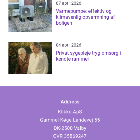
07 april 2026
Varmepumpe: effektiv og
klimavenlig opvarmning af
boligen
04 april 2026
Privat sygepleje tryg omsorg i
kendte rammer
Address