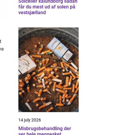
Solceller kalundborg sådan
får du mest ud af solen på
vestsjælland
t
ve
14 july 2026
Misbrugsbehandling der
ser hele mennesket