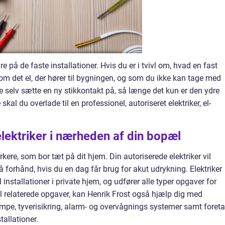
e på de faste installationer. Hvis du er i tvivl om, hvad en fast
som det el, der hører til bygningen, og som du ikke kan tage med
e selv sætte en ny stikkontakt på, så længe det kun er den ydre
 skal du overlade til en professionel, autoriseret elektriker, el-
elektriker i nærheden af din bopæl
rkere, som bor tæt på dit hjem. Din autoriserede elektriker vil
å forhånd, hvis du en dag får brug for akut udrykning. Elektriker
el installationer i private hjem, og udfører alle typer opgaver for
el relaterede opgaver, kan Henrik Frost også hjælp dig med
e, tyverisikring, alarm- og overvågnings systemer samt foret
tallationer.