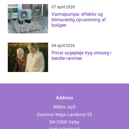
07 april 2026
Varmepumpe: effektiv og
klimavenlig opvarmning af
boligen
04 april 2026
Privat sygepleje tryg omsorg i
kendte rammer
Address