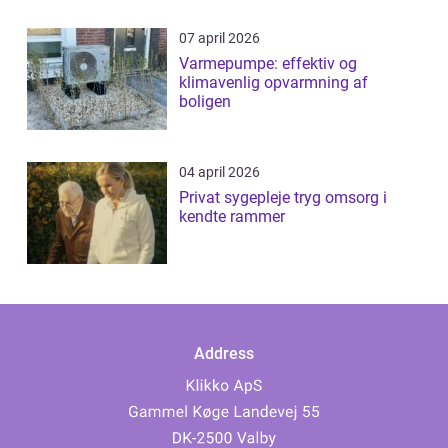
07 april 2026
Varmepumpe: effektiv og
klimavenlig opvarmning af
boligen
04 april 2026
Privat sygepleje tryg omsorg i
kendte rammer
Address