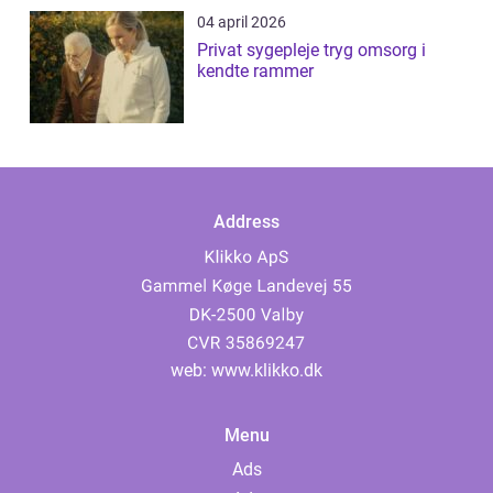
04 april 2026
Privat sygepleje tryg omsorg i
kendte rammer
Address
web:
www.klikko.dk
Menu
Ads