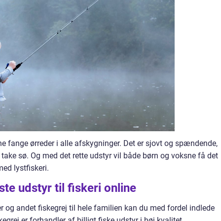
nne fange ørreder i alle afskygninger. Det er sjovt og spændende,
d take sø. Og med det rette udstyr vil både børn og voksne få det
ed lystfiskeri.
te udstyr til fiskeri online
er og andet fiskegrej til hele familien kan du med fordel indlede
kegrej er forhandler af billigt fiske udstyr i høj kvalitet.