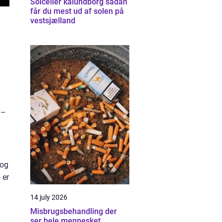
Solceller kalundborg sådan
får du mest ud af solen på
vestsjælland
 –
 og
 er
14 july 2026
Misbrugsbehandling der
ser hele mennesket