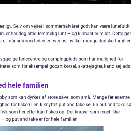
ligt. Selv om vejret i sommerhalvåret godt kan være lunefuldt,
n, er her dog altid temmelig lunt – og klimaet er mildt. Dette gør
ere i når sommerferien er over os, hvilket mange danske familier
yggelige feriecentre og campingplads som har mulighed for
iteter som for eksempel gocart kørsel, skattejagter, kano sejlads
d hele familien
hobby som kan dyrkes af store såvel som små. Mange feriecentre
d for fiskeri i en tilknyttet put and take sø. En put and take sø
isk som her efter kan fiskes op. Det kræver som regel ikke
ø – og put and take er for hele familien.