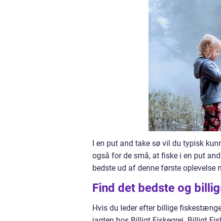
I en put and take sø vil du typisk ku
også for de små, at fiske i en put an
bedste ud af denne første oplevelse m
Find det bedste og billigs
Hvis du leder efter billige fiskestæng
jagten hos Billigt Fiskegrej. Billigt Fis