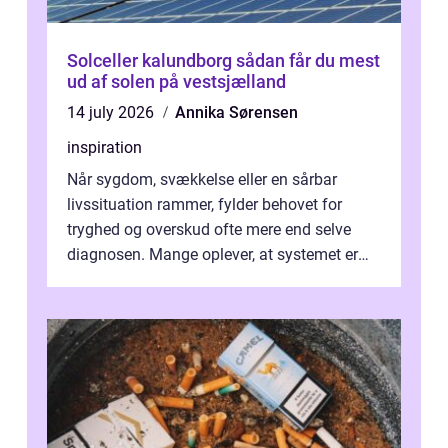
Solceller kalundborg sådan får du mest
ud af solen på vestsjælland
14 july 2026
Annika Sørensen
inspiration
Når sygdom, svækkelse eller en sårbar
livssituation rammer, fylder behovet for
tryghed og overskud ofte mere end selve
diagnosen. Mange oplever, at systemet er
presset, og at skiftende fagpersoner og ...