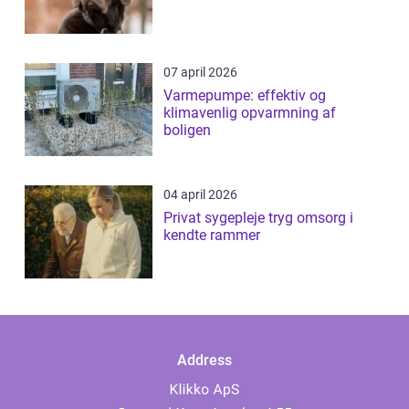
07 april 2026
Varmepumpe: effektiv og
klimavenlig opvarmning af
boligen
04 april 2026
Privat sygepleje tryg omsorg i
kendte rammer
Address