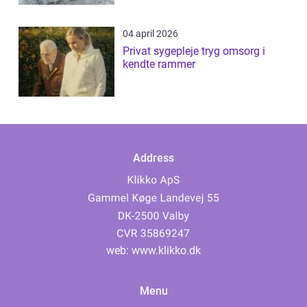
04 april 2026
Privat sygepleje tryg omsorg i
kendte rammer
Address
web:
www.klikko.dk
Menu