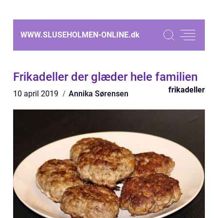
WWW.SLUSEHOLMEN-ONLINE.
dk
Frikadeller der glæder hele familien
frikadeller
10 april 2019
Annika Sørensen