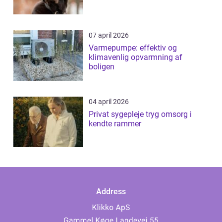
07 april 2026
Varmepumpe: effektiv og
klimavenlig opvarmning af
boligen
04 april 2026
Privat sygepleje tryg omsorg i
kendte rammer
Address