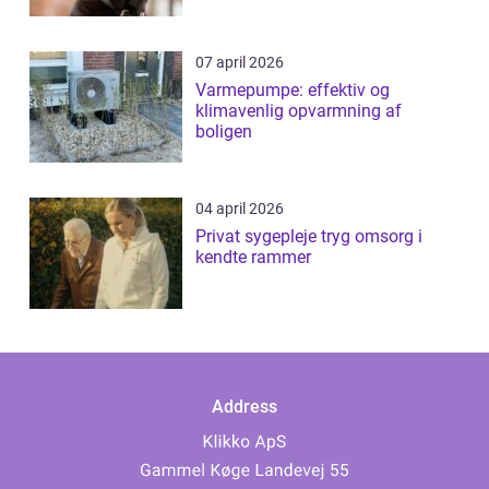
07 april 2026
Varmepumpe: effektiv og
klimavenlig opvarmning af
boligen
04 april 2026
Privat sygepleje tryg omsorg i
kendte rammer
Address