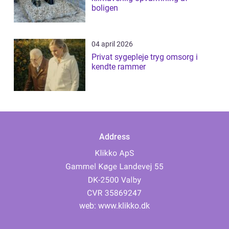
boligen
04 april 2026
Privat sygepleje tryg omsorg i
kendte rammer
Address
web:
www.klikko.dk