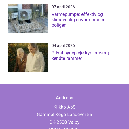
07 april 2026
Varmepumpe: effektiv og
klimavenlig opvarmning af
boligen
04 april 2026
Privat sygepleje tryg omsorg i
kendte rammer
Address