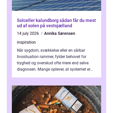
Solceller kalundborg sådan får du mest
ud af solen på vestsjælland
14 july 2026
Annika Sørensen
inspiration
Når sygdom, svækkelse eller en sårbar
livssituation rammer, fylder behovet for
tryghed og overskud ofte mere end selve
diagnosen. Mange oplever, at systemet er
presset, og at skiftende fagpersoner og ...