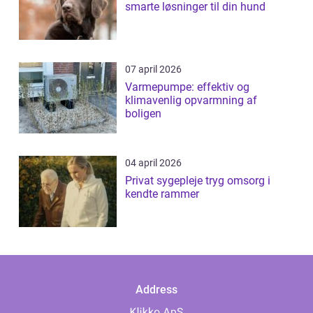
smarte løsninger til din hund
07 april 2026
Varmepumpe: effektiv og
klimavenlig opvarmning af
boligen
04 april 2026
Privat sygepleje tryg omsorg i
kendte rammer
Address