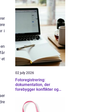
rer
ere
r i
 en
får
 et
02 july 2026
Fotoregistrering:
dokumentation, der
forebygger konflikter og
sikrer overblik
aer
dre