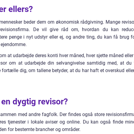
er ellers?
ge mennesker beder dem om økonomisk rådgivning. Mange reviso
revisionsfirma. De vil give råd om, hvordan du kan reduc
re penge i nyt udstyr eller ej, og andre ting, du kan få brug fo
r ejendomme.
om at udarbejde deres konti hver måned, hver sjette måned eller
sor om at udarbejde din selvangivelse samtidig med, at du 
fortælle dig, om tallene betyder, at du har haft et overskud eller
 en dygtig revisor?
 sammen med andre fagfolk. Der findes også store revisionsfirm
s tjenester i lokale aviser og online. Du kan også finde min
inden for bestemte brancher og områder.