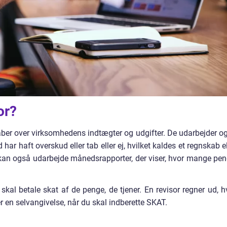
or?
skaber over virksomhedens indtægter og udgifter. De udarbejder o
har haft overskud eller tab eller ej, hvilket kaldes et regnskab el
 kan også udarbejde månedsrapporter, der viser, hvor mange pen
skal betale skat af de penge, de tjener. En revisor regner ud, h
r en selvangivelse, når du skal indberette SKAT.