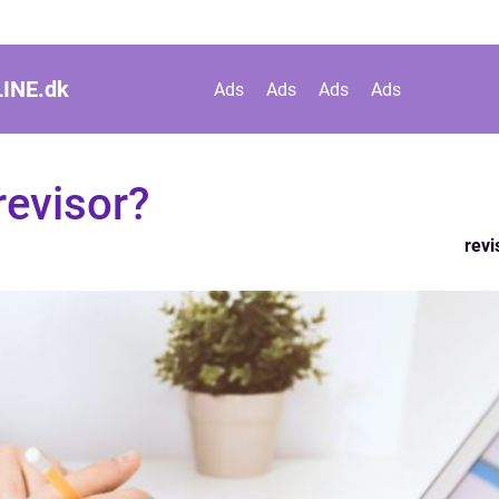
INE.
dk
Ads
Ads
Ads
Ads
revisor?
revi