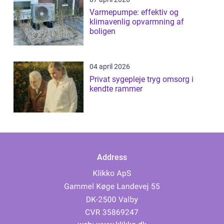
Varmepumpe: effektiv og
klimavenlig opvarmning af
boligen
04 april 2026
Privat sygepleje tryg omsorg i
kendte rammer
Address