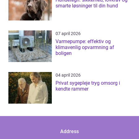
smarte løsninger til din hund
07 april 2026
Varmepumpe: effektiv og
klimavenlig opvarmning af
boligen
04 april 2026
Privat sygepleje tryg omsorg i
kendte rammer
Address