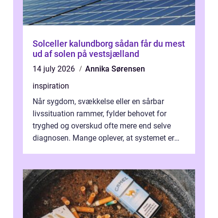
Solceller kalundborg sådan får du mest
ud af solen på vestsjælland
14 july 2026
Annika Sørensen
inspiration
Når sygdom, svækkelse eller en sårbar
livssituation rammer, fylder behovet for
tryghed og overskud ofte mere end selve
diagnosen. Mange oplever, at systemet er
presset, og at skiftende fagpersoner og ...