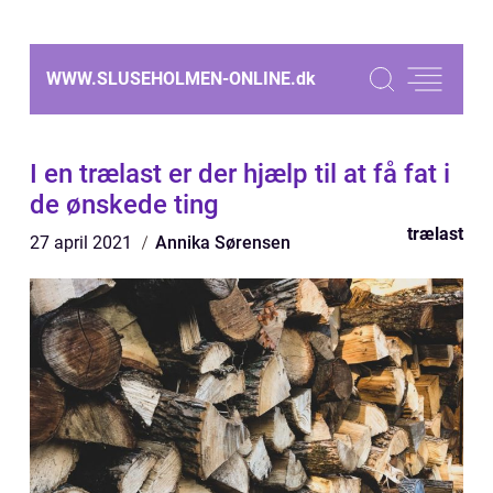
WWW.SLUSEHOLMEN-ONLINE.
dk
I en trælast er der hjælp til at få fat i
de ønskede ting
trælast
27 april 2021
Annika Sørensen