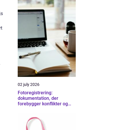
js
rt
f
02 july 2026
Fotoregistrering:
dokumentation, der
forebygger konflikter og
sikrer overblik