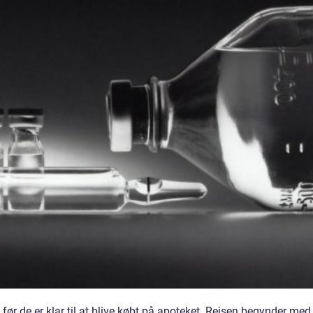
før de er klar til at blive købt på apoteket. Rejsen begynder med