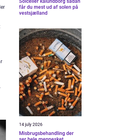
Solceller kalundborg sådan
ler
får du mest ud af solen på
vestsjælland
t
år
r
14 july 2026
Misbrugsbehandling der
ser hele mennesket