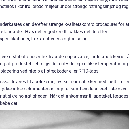
illes i kontrollerede miljøer under strenge retningslinjer og reg
nderkastes den derefter strenge kvalitetskontrolprocedurer for a
 standarder. Hvis det er godkendt, pakkes det derefter i
ecifikationer, f.eks. enhedens størrelse og
flere distributionscentre, hvor den opbevares, indtil apotekerne f
g af produktet i et miljø, der opfylder specifikke temperatur- og
placering ved hjælp af stregkoder eller RFID-tags.
n skal leveres til apotekerne, hvilket normalt sker med lastbil elle
 nødvendige dokumenter og papirer samt en detaljeret liste over
or at sikre nøjagtigheden. Når det ankommer til apoteket, lægges
 købe det.