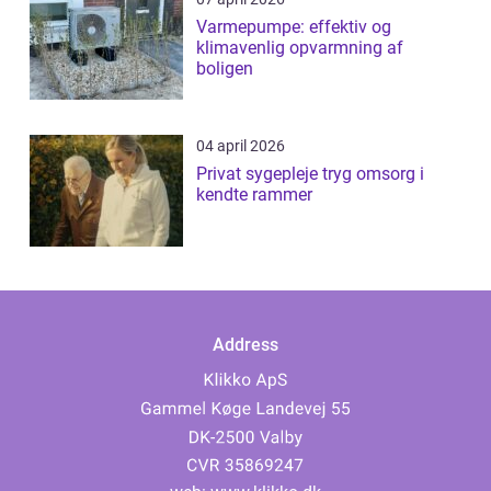
Varmepumpe: effektiv og
klimavenlig opvarmning af
boligen
04 april 2026
Privat sygepleje tryg omsorg i
kendte rammer
Address