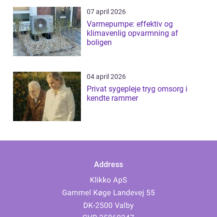
07 april 2026
Varmepumpe: effektiv og
klimavenlig opvarmning af
boligen
04 april 2026
Privat sygepleje tryg omsorg i
kendte rammer
Address