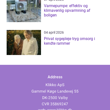
Varmepumpe: effektiv og
klimavenlig opvarmning af
boligen
04 april 2026
Privat sygepleje tryg omsorg i
kendte rammer
Address