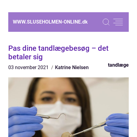
WWW.SLUSEHOLMEN-ONLINE.
dk
Pas dine tandlægebesøg – det
betaler sig
tandlæge
03 november 2021
Katrine Nielsen