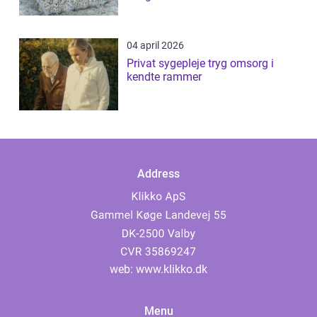
04 april 2026
Privat sygepleje tryg omsorg i
kendte rammer
Address
web:
www.klikko.dk
Menu