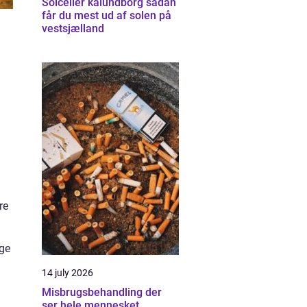
Solceller kalundborg sådan
får du mest ud af solen på
vestsjælland
–
re
nge
14 july 2026
Misbrugsbehandling der
ser hele mennesket