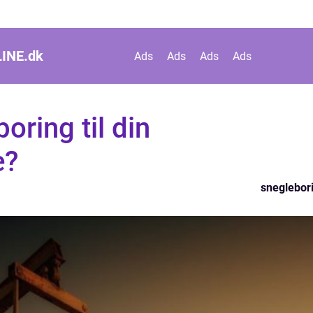
INE.
dk
Ads
Ads
Ads
Ads
oring til din
e?
sneglebor