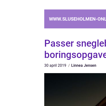
WWW.SLUSEHOLMEN-ONL
Passer snegleb
boringsopgav
30 april 2019
Linnea Jensen