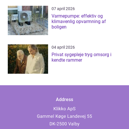
07 april 2026
Varmepumpe: effektiv og
klimavenlig opvarmning af
boligen
04 april 2026
Privat sygepleje tryg omsorg i
kendte rammer
Address