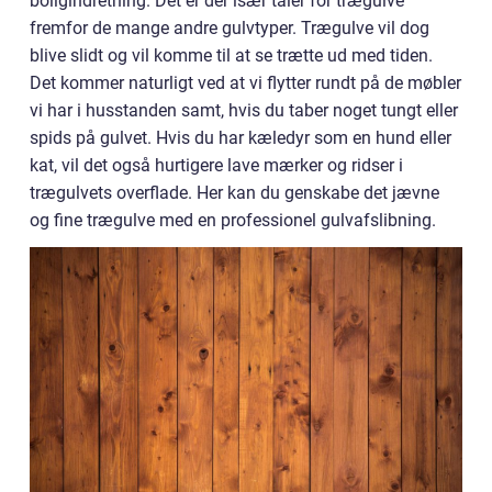
boligindretning. Det er der især taler for trægulve
fremfor de mange andre gulvtyper. Trægulve vil dog
blive slidt og vil komme til at se trætte ud med tiden.
Det kommer naturligt ved at vi flytter rundt på de møbler
vi har i husstanden samt, hvis du taber noget tungt eller
spids på gulvet. Hvis du har kæledyr som en hund eller
kat, vil det også hurtigere lave mærker og ridser i
trægulvets overflade. Her kan du genskabe det jævne
og fine trægulve med en professionel gulvafslibning.