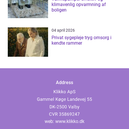
klimavenlig opvarmning af
boligen
04 april 2026
Privat sygepleje tryg omsorg i
kendte rammer
Address
web:
www.klikko.dk