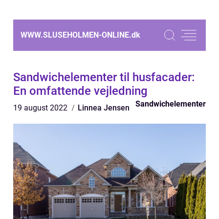
WWW.SLUSEHOLMEN-ONLINE.
dk
Sandwichelementer til husfacader:
En omfattende vejledning
Sandwichelementer
19 august 2022
Linnea Jensen