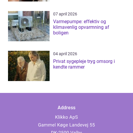
07 april 2026
Varmepumpe: effektiv og
klimavenlig opvarmning af
boligen
04 april 2026
Privat sygepleje tryg omsorg i
kendte rammer
Address