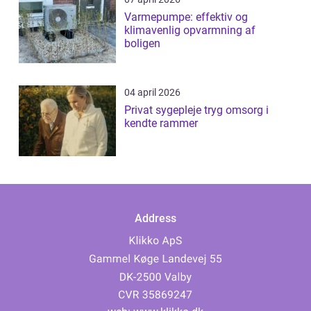
Varmepumpe: effektiv og
klimavenlig opvarmning af
boligen
04 april 2026
Privat sygepleje tryg omsorg i
kendte rammer
Address