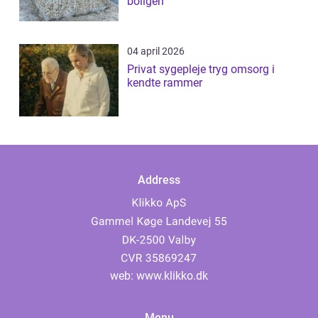
boligen
04 april 2026
Privat sygepleje tryg omsorg i
kendte rammer
Address
web:
www.klikko.dk
Menu