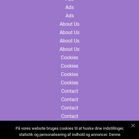
Ads
Ads
About Us
About Us
About Us
About Us
Cookies
Cookies
Cookies
Cookies
Contact
Contact
Contact
Contact
Sitemap
På vores website bruges cookies til at huske dine indstillinger,
Sitemap
statistik og personalisering af indhold og annoncer. Denne