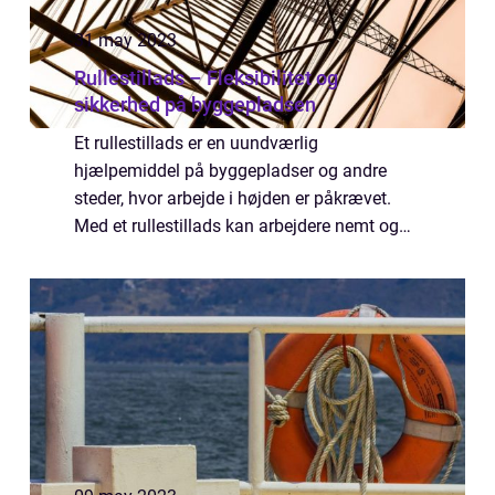
31 may 2023
Rullestillads – Fleksibilitet og
sikkerhed på byggepladsen
Et rullestillads er en uundværlig
hjælpemiddel på byggepladser og andre
steder, hvor arbejde i højden er påkrævet.
Med et rullestillads kan arbejdere nemt og
sikkert nå op til forskellige arbejdssteder,
uans...