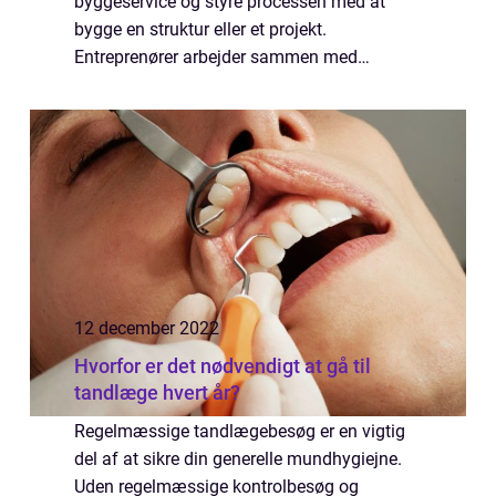
byggeservice og styre processen med at
bygge en struktur eller et projekt.
Entreprenører arbejder sammen med
kunderne for at forstå deres visioner,
planlægge og budgettere projektet og
inddrage specialiserede...
12 december 2022
Hvorfor er det nødvendigt at gå til
tandlæge hvert år?
Regelmæssige tandlægebesøg er en vigtig
del af at sikre din generelle mundhygiejne.
Uden regelmæssige kontrolbesøg og