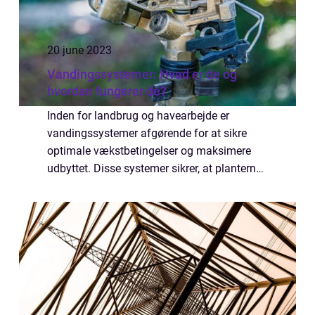
20 june 2023
Vandingssystemer: Hvad er de og
hvordan fungerer de?
Inden for landbrug og havearbejde er
vandingssystemer afgørende for at sikre
optimale vækstbetingelser og maksimere
udbyttet. Disse systemer sikrer, at planterne
får den nødvendige mængde vand samtidig
med at man spare...