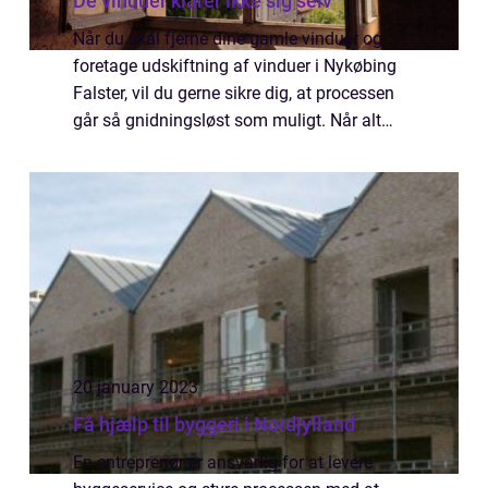
De vinduer klarer ikke sig selv
Når du skal fjerne dine gamle vinduer og
foretage udskiftning af vinduer i Nykøbing
Falster, vil du gerne sikre dig, at processen
går så gnidningsløst som muligt. Når alt
kommer til alt kan udskiftning af vinduer
være en vanskelig opgave – en e...
20 january 2023
Få hjælp til byggeri i Nordjylland
En entreprenør er ansvarlig for at levere