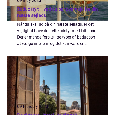
09 may 2023
Bådudstyr: Hvad du bør overveje før din
næste sejlads
Når du skal ud på din næste sejlads, er det
vigtigt at have det rette udstyr med i din båd.
Der er mange forskellige typer af bådudstyr
at vælge imellem, og det kan være en
udfordring at beslutte, hvad der er...
09 february 2023