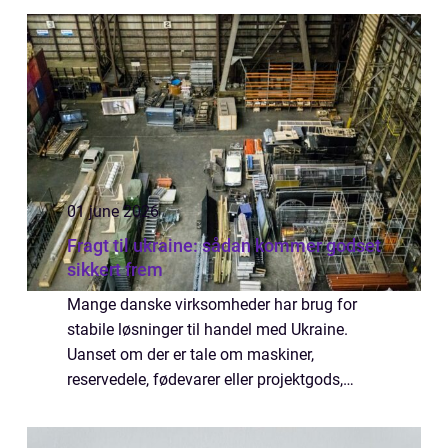
01 june 2026
Fragt til ukraine: sådan kommer godset
sikkert frem
Mange danske virksomheder har brug for
stabile løsninger til handel med Ukraine.
Uanset om der er tale om maskiner,
reservedele, fødevarer eller projektgods,
kræver transporten planlægning, lokalt
kendskab og klare aftaler. ...