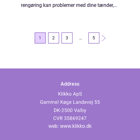
rengøring kan problemer med dine tænder,
tandkød og andre dele af munden gå
ubemærket hen eller forblive ubehandlet,
indtil de blive...
1
2
3
…
5
Address
web:
www.klikko.dk