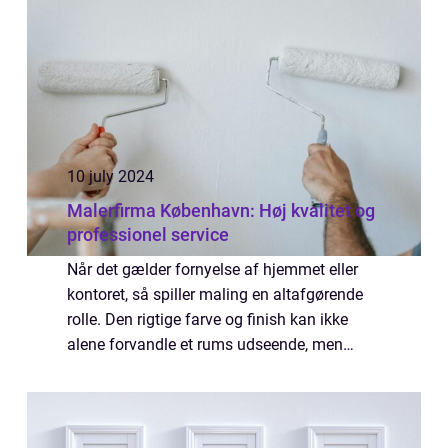
10 july 2024
Malerfirma København: Høj kvalitet og
professionel service
Når det gælder fornyelse af hjemmet eller
kontoret, så spiller maling en altafgørende
rolle. Den rigtige farve og finish kan ikke
alene forvandle et rums udseende, men
også forbedre stemningen og atmosfæren. I
København, som pulserer af liv og kreati...