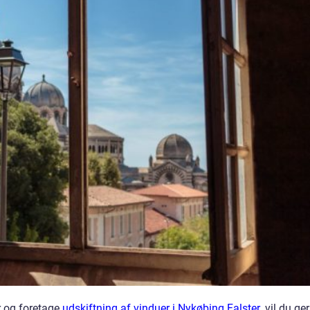
r og foretage
udskiftning af vinduer i Nykøbing Falster
, vil du ge