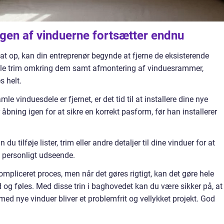
gen af vinduerne fortsætter endnu
sat op, kan din entreprenør begynde at fjerne de eksisterende
 alle trim omkring dem samt afmontering af vinduesrammer,
s helt.
mle vinduesdele er fjernet, er det tid til at installere dine nye
 åbning igen for at sikre en korrekt pasform, før han installerer
n du tilføje lister, trim eller andre detaljer til dine vinduer for at
t personligt udseende.
mpliceret proces, men når det gøres rigtigt, kan det gøre hele
d og føles. Med disse trin i baghovedet kan du være sikker på, at
ed nye vinduer bliver et problemfrit og vellykket projekt. God