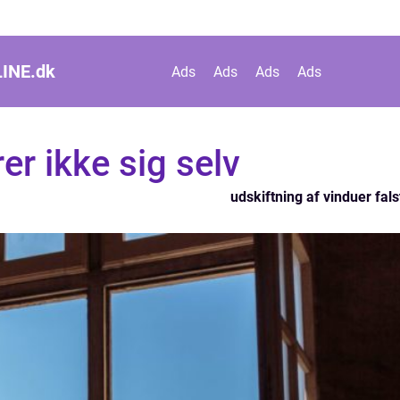
INE.
dk
Ads
Ads
Ads
Ads
er ikke sig selv
udskiftning af vinduer fals