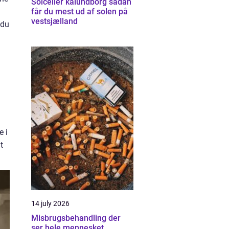
Solceller kalundborg sådan
får du mest ud af solen på
vestsjælland
 du
e i
t
14 july 2026
Misbrugsbehandling der
ser hele mennesket