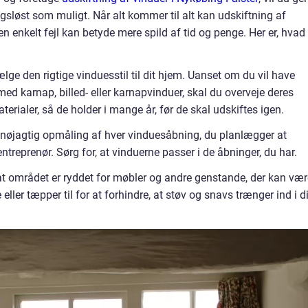
ngsløst som muligt. Når alt kommer til alt kan udskiftning af
 enkelt fejl kan betyde mere spild af tid og penge. Her er, hvad
lge den rigtige vinduesstil til dit hjem. Uanset om du vil have
ed karnap, billed- eller karnapvinduer, skal du overveje deres
terialer, så de holder i mange år, før de skal udskiftes igen.
 nøjagtig opmåling af hver vinduesåbning, du planlægger at
 entreprenør. Sørg for, at vinduerne passer i de åbninger, du har.
, at området er ryddet for møbler og andre genstande, der kan vær
eller tæpper til for at forhindre, at støv og snavs trænger ind i di