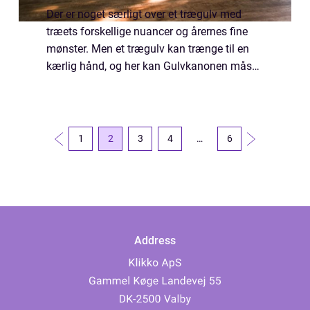
Der er noget særligt over et trægulv med
træets forskellige nuancer og årernes fine
mønster. Men et trægulv kan trænge til en
kærlig hånd, og her kan Gulvkanonen måske
hjælpe. Hvis du har et gammelt mørk lakeret
trægulv, som er ved at være slidt, ved...
1
2
3
4
…
6
Address