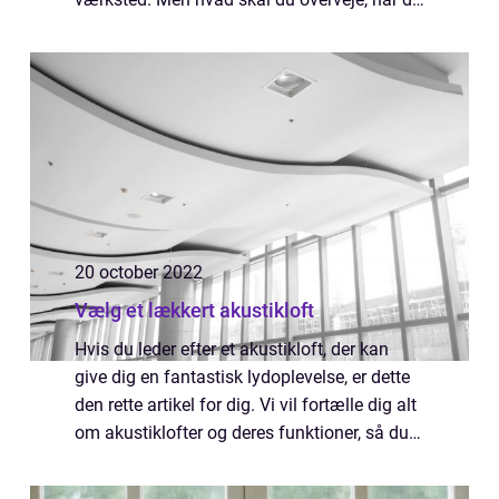
vælger et værksted? I denne artikel tager vi
et kig på nogle af de ting, som er v...
20 october 2022
Vælg et lækkert akustikloft
Hvis du leder efter et akustikloft, der kan
give dig en fantastisk lydoplevelse, er dette
den rette artikel for dig. Vi vil fortælle dig alt
om akustiklofter og deres funktioner, så du
kan være helt sikker på, at det er det rigtige
valg for din virks...