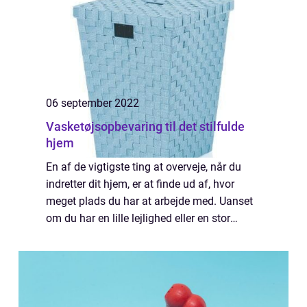
06 september 2022
Vasketøjsopbevaring til det stilfulde
hjem
En af de vigtigste ting at overveje, når du
indretter dit hjem, er at finde ud af, hvor
meget plads du har at arbejde med. Uanset
om du har en lille lejlighed eller en stor
ejendom, er der masser af måder at få dit
hjem til at se stilfuldt og indbyde...