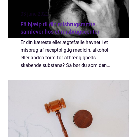
03 june 2022
Få hjælp til din misbrugsramte
samlever hos et misbrugscenter
Er din kæreste eller ægtefælle havnet i et
misbrug af receptpligtig medicin, alkohol
eller anden form for afhængigheds
skabende substans? Så bør du som den
ansvarlige voksne i forholdet hurtigst muligt
træde i karakter. Det er din menneskelige og
mor...