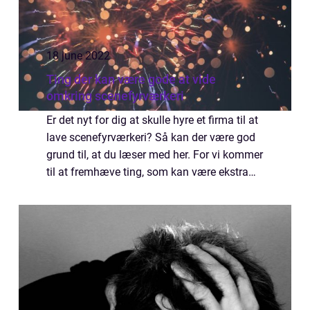
18 june 2022
Ting der kan være gode at vide
omkring scenefyrværkeri
Er det nyt for dig at skulle hyre et firma til at
lave scenefyrværkeri? Så kan der være god
grund til, at du læser med her. For vi kommer
til at fremhæve ting, som kan være ekstra
gode at vide. Disse ting skal du vide omkring
scenefyrværkeri Du finde...