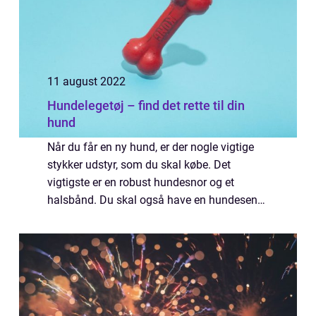
11 august 2022
Hundelegetøj – find det rette til din
hund
Når du får en ny hund, er der nogle vigtige
stykker udstyr, som du skal købe. Det
vigtigste er en robust hundesnor og et
halsbånd. Du skal også have en hundeseng
af god kvalitet, helst en, der er vandtæt og
vaskbar. Hvis du bor i et koldere klima, ha...