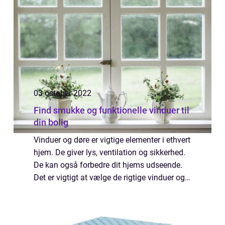
03 october 2022
Find smukke og funktionelle vinduer til
din bolig
Vinduer og døre er vigtige elementer i ethvert
hjem. De giver lys, ventilation og sikkerhed.
De kan også forbedre dit hjems udseende.
Det er vigtigt at vælge de rigtige vinduer og
døre, så du bør overveje dine behov og
præferencer, når du foretager d...