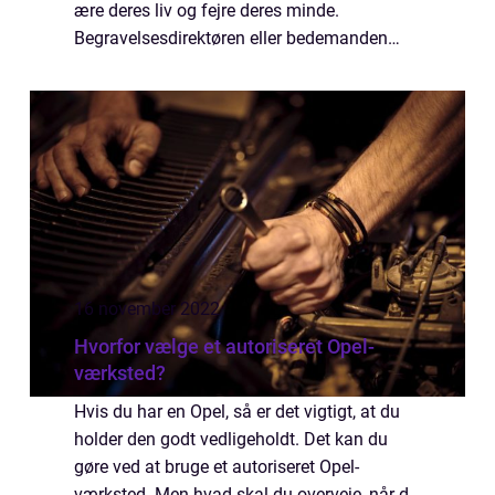
ære deres liv og fejre deres minde.
Begravelsesdirektøren eller bedemanden
spiller en vigtig rolle ved at hjælpe med at
planlægge og gennemføre en meningsfuld
afskedsceremon...
16 november 2022
Hvorfor vælge et autoriseret Opel-
værksted?
Hvis du har en Opel, så er det vigtigt, at du
holder den godt vedligeholdt. Det kan du
gøre ved at bruge et autoriseret Opel-
værksted. Men hvad skal du overveje, når du