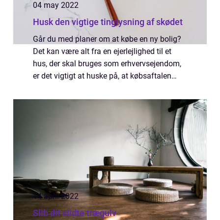
04 may 2022
Husk den vigtige tinglysning af skødet
Går du med planer om at købe en ny bolig?
Det kan være alt fra en ejerlejlighed til et
hus, der skal bruges som erhvervsejendom,
er det vigtigt at huske på, at købsaftalen
skal omskrives til et skøde, som skal
tinglyses. Først når skødet er tinglyst ...
14 april 2022
Slib dit slidte trægulv