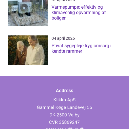
Varmepumpe: effektiv og
klimavenlig opvarmning af
boligen
04 april 2026
Privat sygepleje tryg omsorg i
kendte rammer
Address