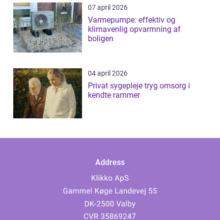
07 april 2026
Varmepumpe: effektiv og
klimavenlig opvarmning af
boligen
04 april 2026
Privat sygepleje tryg omsorg i
kendte rammer
Address