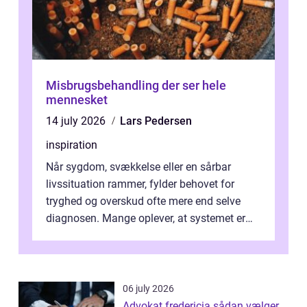
Misbrugsbehandling der ser hele
mennesket
14 july 2026
Lars Pedersen
inspiration
Når sygdom, svækkelse eller en sårbar
livssituation rammer, fylder behovet for
tryghed og overskud ofte mere end selve
diagnosen. Mange oplever, at systemet er
presset, og at skiftende fagpersoner og ...
06 july 2026
Advokat fredericia sådan vælger