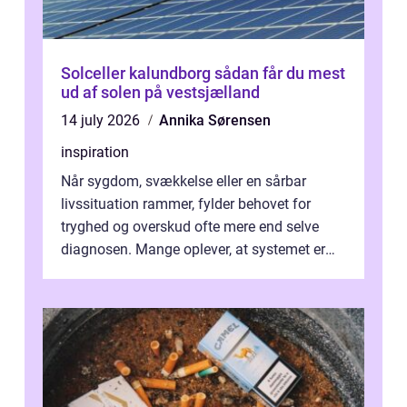
Solceller kalundborg sådan får du mest
ud af solen på vestsjælland
14 july 2026
Annika Sørensen
inspiration
Når sygdom, svækkelse eller en sårbar
livssituation rammer, fylder behovet for
tryghed og overskud ofte mere end selve
diagnosen. Mange oplever, at systemet er
presset, og at skiftende fagpersoner og ...