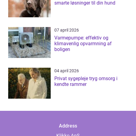
smarte løsninger til din hund
07 april 2026
Varmepumpe: effektiv og
klimavenlig opvarmning af
boligen
04 april 2026
Privat sygepleje tryg omsorg i
kendte rammer
Address