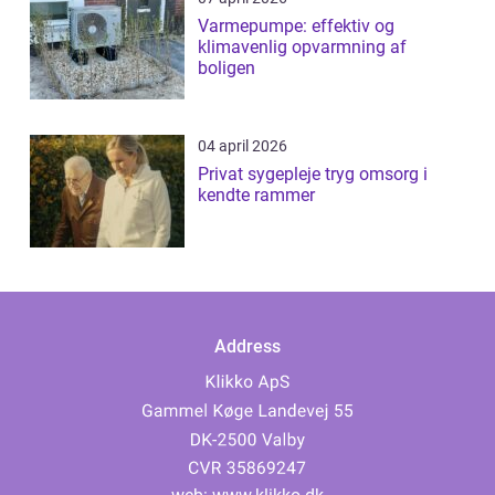
Varmepumpe: effektiv og
klimavenlig opvarmning af
boligen
04 april 2026
Privat sygepleje tryg omsorg i
kendte rammer
Address