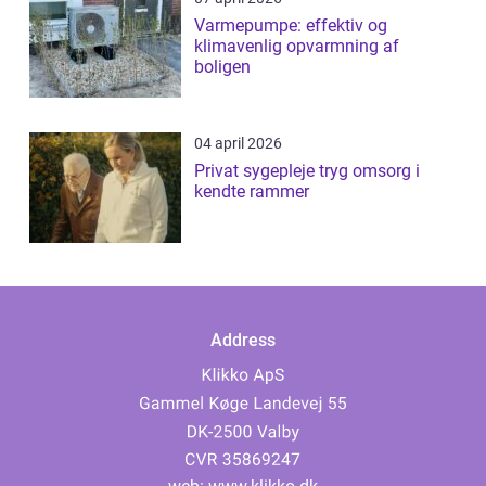
Varmepumpe: effektiv og
klimavenlig opvarmning af
boligen
04 april 2026
Privat sygepleje tryg omsorg i
kendte rammer
Address